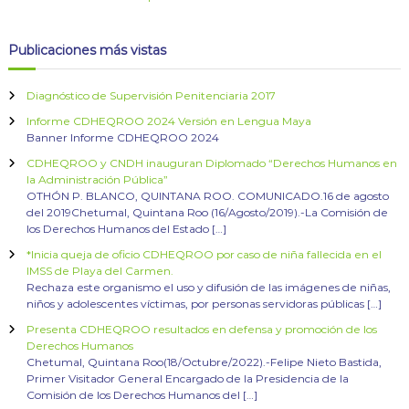
Publicaciones más vistas
Diagnóstico de Supervisión Penitenciaria 2017
Informe CDHEQROO 2024 Versión en Lengua Maya
Banner Informe CDHEQROO 2024
CDHEQROO y CNDH inauguran Diplomado “Derechos Humanos en
la Administración Pública”
OTHÓN P. BLANCO, QUINTANA ROO. COMUNICADO.16 de agosto
del 2019Chetumal, Quintana Roo (16/Agosto/2019).-La Comisión de
los Derechos Humanos del Estado […]
*Inicia queja de oficio CDHEQROO por caso de niña fallecida en el
IMSS de Playa del Carmen.
Rechaza este organismo el uso y difusión de las imágenes de niñas,
niños y adolescentes víctimas, por personas servidoras públicas […]
Presenta CDHEQROO resultados en defensa y promoción de los
Derechos Humanos
Chetumal, Quintana Roo(18/Octubre/2022).-Felipe Nieto Bastida,
Primer Visitador General Encargado de la Presidencia de la
Comisión de los Derechos Humanos del […]