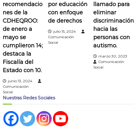
recomendacio
por educación
llamado para
i
nes de la
con enfoque
eliminar
ó
CDHEQROO:
de derechos
discriminación
de enero a
hacia las
julio 15, 2024
n
mayo se
personas con
Comunicación
Social
cumplieron 14;
autismo.
d
destaca la
marzo 30, 2023
e
Fiscalía del
Comunicación
Social
Estado con 10.
e
junio 13, 2024
Comunicación
n
Social
Nuestras Redes Sociales
t
r
a