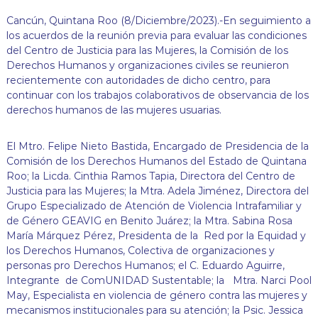
j
Cancún, Quintana Roo (8/Diciembre/2023).-En seguimiento a
a
n
los acuerdos de la reunión previa para evaluar las condiciones
d
del Centro de Justicia para las Mujeres, la Comisión de los
o
Derechos Humanos y organizaciones civiles se reunieron
p
recientemente con autoridades de dicho centro, para
o
continuar con los trabajos colaborativos de observancia de los
r
derechos humanos de las mujeres usuarias.
t
u
s
El Mtro. Felipe Nieto Bastida, Encargado de Presidencia de la
d
Comisión de los Derechos Humanos del Estado de Quintana
e
r
Roo; la Licda. Cinthia Ramos Tapia, Directora del Centro de
e
Justicia para las Mujeres; la Mtra. Adela Jiménez, Directora del
c
Grupo Especializado de Atención de Violencia Intrafamiliar y
h
de Género GEAVIG en Benito Juárez; la Mtra. Sabina Rosa
o
María Márquez Pérez, Presidenta de la Red por la Equidad y
s
los Derechos Humanos, Colectiva de organizaciones y
!
personas pro Derechos Humanos; el C. Eduardo Aguirre,
Integrante de ComUNIDAD Sustentable; la Mtra. Narci Pool
May, Especialista en violencia de género contra las mujeres y
mecanismos institucionales para su atención; la Psic. Jessica