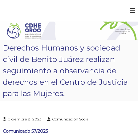
S
a
C
¡
l
C
D
t
o
a
H
n
r
E
s
a
t
Q
Derechos Humanos y sociedad
r
l
R
u
c
civil de Benito Juárez realizan
O
i
o
m
O
n
seguimiento a observancia de
o
t
s
derechos en el Centro de Justicia
e
l
a
n
para las Mujeres.
p
i
a
d
z
o
,
t
r
diciembre 8, 2023
Comunicación Social
a
b
Comunicado 57/2023
a