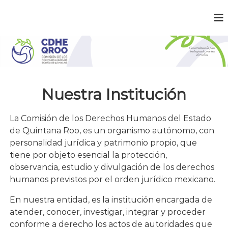
C
¡
C
D
o
H
n
E
s
t
Q
r
R
u
Nuestra Institución
O
i
m
O
o
La Comisión de los Derechos Humanos del Estado
s
de Quintana Roo, es un organismo autónomo, con
l
a
personalidad jurídica y patrimonio propio, que
p
tiene por objeto esencial la protección,
a
observancia, estudio y divulgación de los derechos
z
,
humanos previstos por el orden jurídico mexicano.
t
r
En nuestra entidad, es la institución encargada de
a
atender, conocer, investigar, integrar y proceder
b
conforme a derecho los actos de autoridades que
a