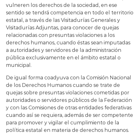
j
vulneren los derechos de la sociedad, en ese
a
sentido se tendrá competencia en todo el territorio
n
estatal, a través de las Visitadurías Generales y
d
o
Visitadurías Adjuntas, para conocer de quejas
p
relacionadas con presuntas violaciones a los
o
derechos humanos, cuando éstas sean imputadas
r
t
a autoridades y servidores de la administración
u
pública exclusivamente en el ámbito estatal o
s
municipal.
d
e
r
De igual forma coadyuva con la Comisión Nacional
e
de los Derechos Humanos cuando se trate de
c
quejas sobre presuntas violaciones cometidas por
h
o
autoridades o servidores públicos de la Federación
s
y con las Comisiones de otras entidades federativas
!
cuando así se requiera, además de ser competente
para promover y vigilar el cumplimiento de la
política estatal en materia de derechos humanos.