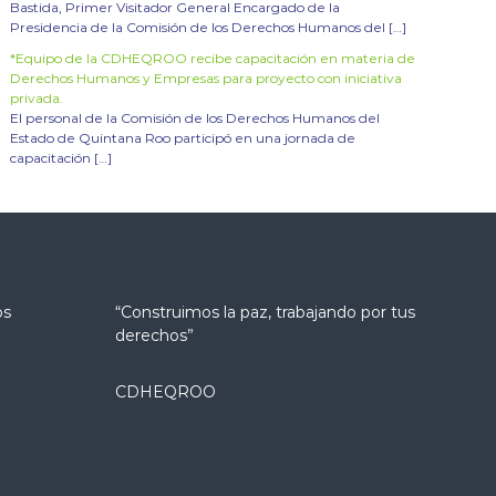
Bastida, Primer Visitador General Encargado de la
Presidencia de la Comisión de los Derechos Humanos del […]
*Equipo de la CDHEQROO recibe capacitación en materia de
Derechos Humanos y Empresas para proyecto con iniciativa
privada.
El personal de la Comisión de los Derechos Humanos del
Estado de Quintana Roo participó en una jornada de
capacitación […]
os
“Construimos la paz, trabajando por tus
derechos”
CDHEQROO