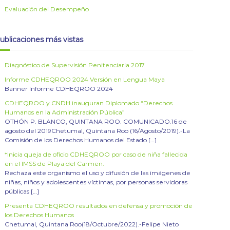
Evaluación del Desempeño
ublicaciones más vistas
Diagnóstico de Supervisión Penitenciaria 2017
Informe CDHEQROO 2024 Versión en Lengua Maya
Banner Informe CDHEQROO 2024
CDHEQROO y CNDH inauguran Diplomado “Derechos
Humanos en la Administración Pública”
OTHÓN P. BLANCO, QUINTANA ROO. COMUNICADO.16 de
agosto del 2019Chetumal, Quintana Roo (16/Agosto/2019).-La
Comisión de los Derechos Humanos del Estado […]
*Inicia queja de oficio CDHEQROO por caso de niña fallecida
en el IMSS de Playa del Carmen.
Rechaza este organismo el uso y difusión de las imágenes de
niñas, niños y adolescentes víctimas, por personas servidoras
públicas […]
Presenta CDHEQROO resultados en defensa y promoción de
los Derechos Humanos
Chetumal, Quintana Roo(18/Octubre/2022).-Felipe Nieto