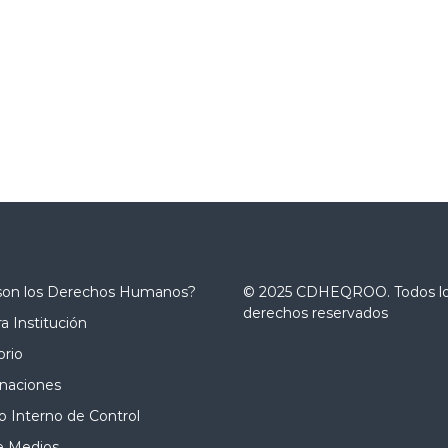
son los Derechos Humanos?
© 2025 CDHEQROO. Todos l
derechos reservados
a Institución
orio
naciones
 Interno de Control
e Medios