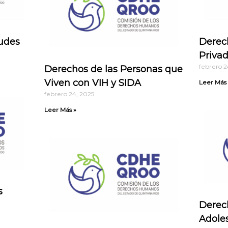
udes
Derec
Privad
febrero 2
Derechos de las Personas que
Viven con VIH y SIDA
Leer Más 
febrero 24, 2025
Leer Más »
s
Derec
Adole