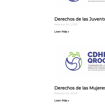
s
!
Derechos de las Juvent
febrero 24, 2025
Leer Más »
Derechos de las Mujere
febrero 24, 2025
Leer Más »