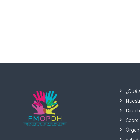
¿Qué 
Nuestr
Direct
Coordi
Órgano
Sala d