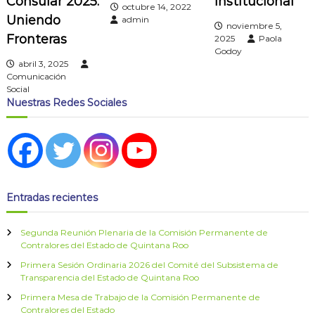
Consular 2025:
institucional
octubre 14, 2022
ó
Uniendo
admin
noviembre 5,
Fronteras
2025
Paola
n
Godoy
abril 3, 2025
Comunicación
d
Social
Nuestras Redes Sociales
e
e
n
Entradas recientes
t
Segunda Reunión Plenaria de la Comisión Permanente de
r
Contralores del Estado de Quintana Roo
Primera Sesión Ordinaria 2026 del Comité del Subsistema de
a
Transparencia del Estado de Quintana Roo
Primera Mesa de Trabajo de la Comisión Permanente de
d
Contralores del Estado