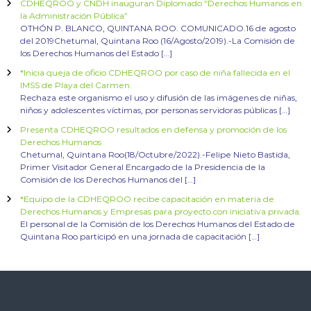
CDHEQROO y CNDH inauguran Diplomado “Derechos Humanos en
la Administración Pública”
OTHÓN P. BLANCO, QUINTANA ROO. COMUNICADO.16 de agosto
del 2019Chetumal, Quintana Roo (16/Agosto/2019).-La Comisión de
los Derechos Humanos del Estado […]
*Inicia queja de oficio CDHEQROO por caso de niña fallecida en el
IMSS de Playa del Carmen.
Rechaza este organismo el uso y difusión de las imágenes de niñas,
niños y adolescentes víctimas, por personas servidoras públicas […]
Presenta CDHEQROO resultados en defensa y promoción de los
Derechos Humanos
Chetumal, Quintana Roo(18/Octubre/2022).-Felipe Nieto Bastida,
Primer Visitador General Encargado de la Presidencia de la
Comisión de los Derechos Humanos del […]
*Equipo de la CDHEQROO recibe capacitación en materia de
Derechos Humanos y Empresas para proyecto con iniciativa privada.
El personal de la Comisión de los Derechos Humanos del Estado de
Quintana Roo participó en una jornada de capacitación […]