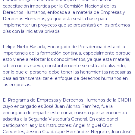
j
capacitación impartida por la Comisión Nacional de los
a
Derechos Humanos, enfocada a la materia de Empresas y
n
Derechos Humanos, ya que esta será la base para
d
implementar un proyecto que se presentará en los próximos
o
p
días con la iniciativa privada.
o
r
Felipe Nieto Bastida, Encargado de Presidencia destacó la
t
u
importancia de la formación continua, especialmente porque
s
esto viene a reforzar los conocimientos, ya que esta materia,
d
si bien no es nueva, constantemente se está actualizando,
e
por lo que el personal debe tener las herramientas necesarias
r
para así transversalizar el enfoque de derechos humanos en
e
las empresas.
c
h
o
El Programa de Empresas y Derechos Humanos de la CNDH,
s
cuyo encargado es José Juan Alonso Ramírez, fue la
!
encargada de impartir este curso, misma que se encuentra
adscrita a la Segunda Visitaduría General. En este panel
participaron las y los instructores: Ángel Miguel Cruz
Cervantes, Jessica Guadalupe Hernández Negrete, Juan José