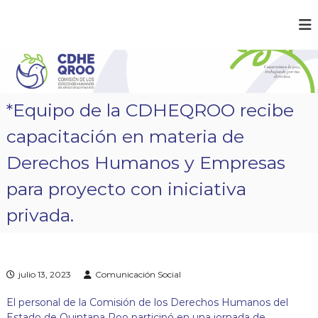
S
a
C
¡
l
C
D
t
o
a
H
n
r
E
s
a
t
Q
*Equipo de la CDHEQROO recibe
r
l
R
u
c
capacitación en materia de
O
i
o
m
O
n
Derechos Humanos y Empresas
o
t
s
para proyecto con iniciativa
e
l
a
n
privada.
p
i
a
d
z
o
,
t
r
julio 13, 2023
Comunicación Social
a
b
El personal de la Comisión de los Derechos Humanos del
a
Estado de Quintana Roo participó en una jornada de