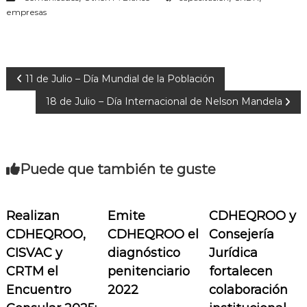
empresas
N
11 de Julio – Día Mundial de la Población
18 de Julio – Día Internacional de Nelson Mandela
a
v
Puede que también te guste
e
g
Realizan
Emite
CDHEQROO y
a
CDHEQROO,
CDHEQROO el
Consejería
CISVAC y
diagnóstico
Jurídica
c
CRTM el
penitenciario
fortalecen
Encuentro
2022
colaboración
i