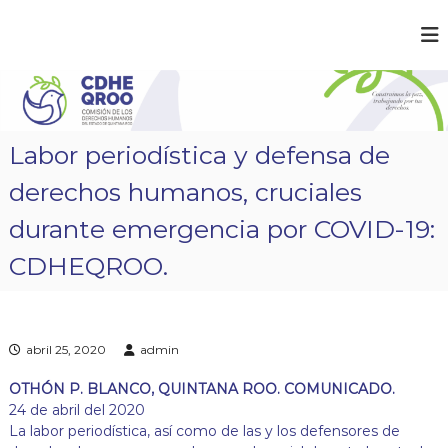
S
a
C
¡
l
C
D
t
o
a
H
n
r
E
s
a
t
Q
Labor periodística y defensa de
r
l
R
u
c
derechos humanos, cruciales
O
i
o
m
O
n
durante emergencia por COVID-19:
o
t
s
CDHEQROO.
e
l
a
n
p
i
a
d
z
o
abril 25, 2020
admin
,
t
r
OTHÓN P. BLANCO, QUINTANA ROO. COMUNICADO.
a
24 de abril del 2020
b
La labor periodística, así como de las y los defensores de
a