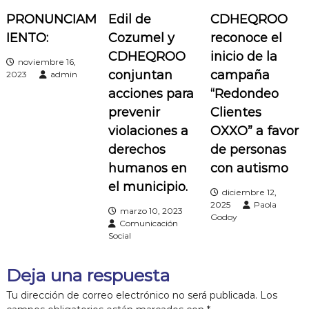
PRONUNCIAM
Edil de
CDHEQROO
a
IENTO:
Cozumel y
reconoce el
c
CDHEQROO
inicio de la
noviembre 16,
conjuntan
campaña
2023
admin
i
acciones para
“Redondeo
prevenir
Clientes
ó
violaciones a
OXXO” a favor
n
derechos
de personas
humanos en
con autismo
d
el municipio.
diciembre 12,
2025
Paola
e
marzo 10, 2023
Godoy
Comunicación
Social
e
Deja una respuesta
n
Tu dirección de correo electrónico no será publicada.
Los