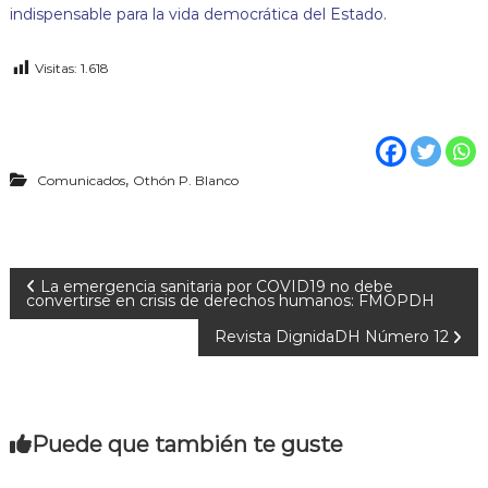
indispensable para la vida democrática del Estado.
Visitas:
1.618
,
Comunicados
Othón P. Blanco
N
La emergencia sanitaria por COVID19 no debe
convertirse en crisis de derechos humanos: FMOPDH
a
Revista DignidaDH Número 12
v
e
Puede que también te guste
g