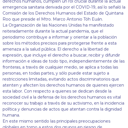
derechos humanos, cumplen un rol crucial durante la actual
j
emergencia sanitaria derivada por el COVID-19, así lo señaló la
a
Comisión de los Derechos Humanos del Estado de Quintana
n
d
Roo que preside el Mtro. Marco Antonio Tóh Euán.
o
La Organización de las Naciones Unidas ha manifestado
p
reiteradamente durante la actual pandemia, que el
o
periodismo contribuye a informar y orientar a la población
r
sobre los métodos precisos para protegerse frente a esta
t
amenaza a la salud pública. El derecho a la libertad de
u
s
expresión, que incluye el derecho a buscar, recibir y difundir
d
información e ideas de todo tipo, independientemente de las
e
fronteras, a través de cualquier medio, se aplica a todas las
r
personas, en todas partes, y sólo puede estar sujeto a
e
restricciones limitadas, evitando actos discriminatorios que
c
atenten y afecten los derechos humanos de quienes ejercen
h
o
esta labor. Con respecto a quienes se dedican desde la
s
sociedad civil a la defensa de los derechos humanos es vital
!
reconocer su trabajo a través de su activismo, en la incidencia
política y denuncias de actos que atentan contra la dignidad
humana.
En este mismo sentido las principales preocupaciones
globales en torno a estos dos grupos en riesgo de