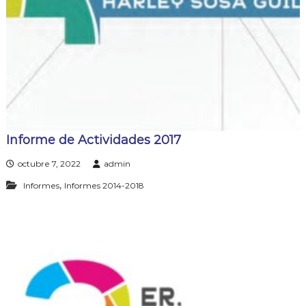
j
a
n
d
o
p
o
r
t
u
s
Informe de Actividades 2017
d
e
octubre 7, 2022
admin
r
e
,
Informes
Informes 2014-2018
c
h
o
s
!