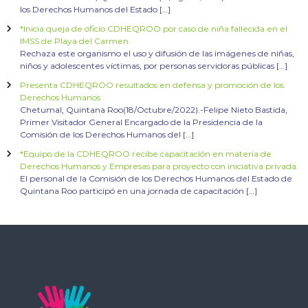
los Derechos Humanos del Estado […]
*Inicia queja de oficio CDHEQROO por caso de niña fallecida en el
IMSS de Playa del Carmen.
Rechaza este organismo el uso y difusión de las imágenes de niñas,
niños y adolescentes víctimas, por personas servidoras públicas […]
Presenta CDHEQROO resultados en defensa y promoción de los
Derechos Humanos
Chetumal, Quintana Roo(18/Octubre/2022).-Felipe Nieto Bastida,
Primer Visitador General Encargado de la Presidencia de la
Comisión de los Derechos Humanos del […]
*Equipo de la CDHEQROO recibe capacitación en materia de
Derechos Humanos y Empresas para proyecto con iniciativa privada.
El personal de la Comisión de los Derechos Humanos del Estado de
Quintana Roo participó en una jornada de capacitación […]