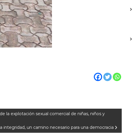
la explotación sexual comercial de niñas, niños y
 La integridad, un camino necesario para una democracia