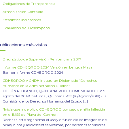
Obligaciones de Transparencia
Armonización Contable
Estadística Indicadores
Evaluación del Desempeño
ublicaciones más vistas
Diagnóstico de Supervisión Penitenciaria 2017
Informe CDHEQROO 2024 Versión en Lengua Maya
Banner Informe CDHEQROO 2024
CDHEQROO y CNDH inauguran Diplomado “Derechos
Humanos en la Administración Pública”
OTHÓN P. BLANCO, QUINTANA ROO. COMUNICADO.16 de
agosto del 2019Chetumal, Quintana Roo (16/Agosto/2019).-La
Comisión de los Derechos Humanos del Estado […]
*Inicia queja de oficio CDHEQROO por caso de niña fallecida
en el IMSS de Playa del Carmen.
Rechaza este organismo el uso y difusión de las imágenes de
niñas, niños y adolescentes víctimas, por personas servidoras