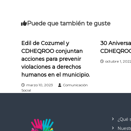
v
e
Puede que también te guste
g
Edil de Cozumel y
30 Aniversa
a
CDHEQROO conjuntan
CDHEQRO
c
acciones para prevenir
octubre 1, 202
violaciones a derechos
i
humanos en el municipio.
ó
marzo 10, 2023
Comunicación
Social
n
d
¿Qué 
e
Nuestr