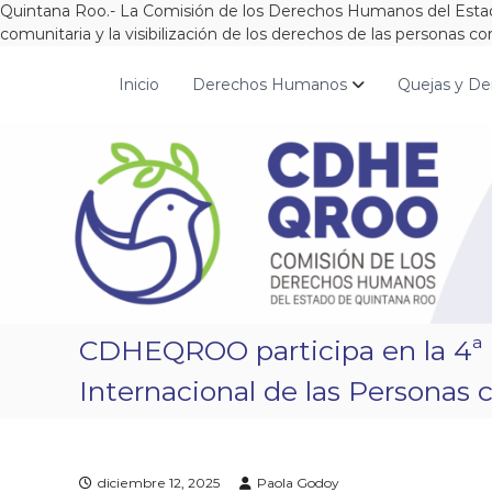
Quintana Roo.- La Comisión de los Derechos Humanos del Estado 
comunitaria y la visibilización de los derechos de las personas c
S
a
Inicio
Derechos Humanos
Quejas y De
C
¡
l
D
C
t
o
H
a
n
r
E
s
a
Q
t
l
R
r
c
O
u
o
O
i
n
m
t
o
e
CDHEQROO participa en la 4ª 
s
n
l
i
Internacional de las Personas
a
d
p
o
a
z
diciembre 12, 2025
Paola Godoy
,