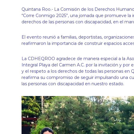
t
Quintana Roo.- La Comisión de los Derechos Humanos 
r
“Corre Conmigo 2025”, una jornada que promueve la incl
a
derechos de las personas con discapacidad, en el marc
b
a
j
El evento reunió a familias, deportistas, organizaciones
a
reafirmaron la importancia de construir espacios accesib
n
d
La CDHEQROO agradece de manera especial a la Asoci
o
Integral Playa del Carmen A.C. por la invitación y por e
p
y el respeto a los derechos de todas las personas en
o
reafirma su compromiso de seguir impulsando una cultu
r
las personas con discapacidad en nuestro estado.
t
u
s
d
e
r
e
c