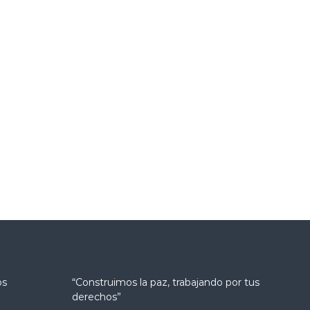
os
“Construimos la paz, trabajando por tus
derechos”