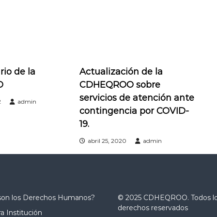
rio de la
Actualización de la
O
CDHEQROO sobre
servicios de atención ante
2
admin
contingencia por COVID-
19.
abril 25, 2020
admin
son los Derechos Humanos?
© 2025 CDHEQROO. Todos l
derechos reservados
a Institución