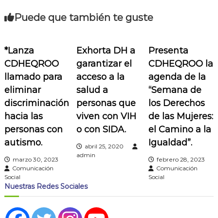
e
Puede que también te guste
g
a
*Lanza
Exhorta DH a
Presenta
CDHEQROO
garantizar el
CDHEQROO la
c
llamado para
acceso a la
agenda de la
i
eliminar
salud a
“Semana de
discriminación
personas que
los Derechos
ó
hacia las
viven con VIH
de las Mujeres:
personas con
o con SIDA.
el Camino a la
n
autismo.
Igualdad”.
abril 25, 2020
d
admin
marzo 30, 2023
febrero 28, 2023
Comunicación
Comunicación
e
Social
Social
Nuestras Redes Sociales
e