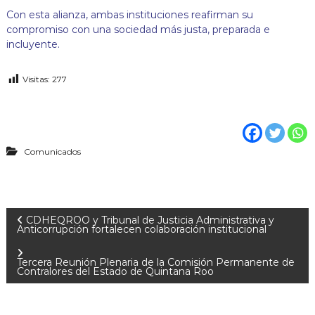
Con esta alianza, ambas instituciones reafirman su
compromiso con una sociedad más justa, preparada e
incluyente.
Visitas:
277
Comunicados
N
CDHEQROO y Tribunal de Justicia Administrativa y
Anticorrupción fortalecen colaboración institucional
a
Tercera Reunión Plenaria de la Comisión Permanente de
Contralores del Estado de Quintana Roo
v