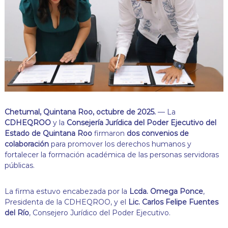
j
a
n
d
o
p
o
r
t
u
s
d
Chetumal, Quintana Roo, octubre de 2025.
— La
e
CDHEQROO
y la
Consejería Jurídica del Poder Ejecutivo del
r
Estado de Quintana Roo
firmaron
dos convenios de
e
c
colaboración
para promover los derechos humanos y
h
fortalecer la formación académica de las personas servidoras
o
públicas.
s
!
La firma estuvo encabezada por la
Lcda. Omega Ponce
,
Presidenta de la CDHEQROO, y el
Lic. Carlos Felipe Fuentes
del Río
, Consejero Jurídico del Poder Ejecutivo.