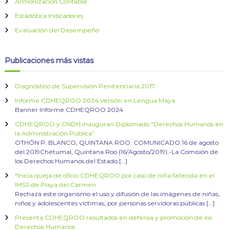
Armonización Contable
Estadística Indicadores
Evaluación del Desempeño
Publicaciones más vistas
Diagnóstico de Supervisión Penitenciaria 2017
Informe CDHEQROO 2024 Versión en Lengua Maya
Banner Informe CDHEQROO 2024
CDHEQROO y CNDH inauguran Diplomado “Derechos Humanos en
la Administración Pública”
OTHÓN P. BLANCO, QUINTANA ROO. COMUNICADO.16 de agosto
del 2019Chetumal, Quintana Roo (16/Agosto/2019).-La Comisión de
los Derechos Humanos del Estado […]
*Inicia queja de oficio CDHEQROO por caso de niña fallecida en el
IMSS de Playa del Carmen.
Rechaza este organismo el uso y difusión de las imágenes de niñas,
niños y adolescentes víctimas, por personas servidoras públicas […]
Presenta CDHEQROO resultados en defensa y promoción de los
Derechos Humanos