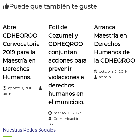
Puede que también te guste
g
a
Abre
Edil de
Arranca
CDHEQROO
Cozumel y
Maestría en
c
Convocatoria
CDHEQROO
Derechos
i
2019 para la
conjuntan
Humanos de
Maestría en
acciones para
la CDHEQROO
ó
Derechos
prevenir
octubre 3, 2019
Humanos.
violaciones a
n
admin
derechos
agosto 9, 2019
d
humanos en
admin
el municipio.
e
marzo 10, 2023
e
Comunicación
Social
Nuestras Redes Sociales
n