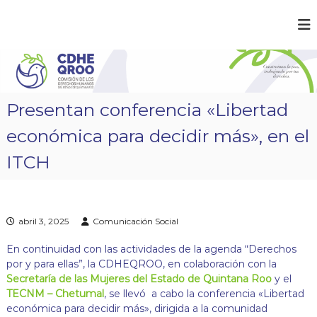
S
a
C
¡
l
C
D
t
o
a
H
n
r
E
s
a
t
Q
Presentan conferencia «Libertad
r
l
R
u
c
económica para decidir más», en el
O
i
o
m
O
n
ITCH
o
t
s
e
l
a
n
p
i
abril 3, 2025
Comunicación Social
a
d
z
o
,
En continuidad con las actividades de la agenda “Derechos
t
por y para ellas”, la CDHEQROO, en colaboración con la
r
Secretaría de las Mujeres del Estado de Quintana Roo
y el
a
TECNM – Chetumal
, se llevó a cabo la conferencia «Libertad
b
económica para decidir más», dirigida a la comunidad
a