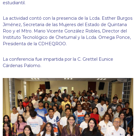
estudiantil.
j
a
n
La actividad contó con la presencia de la Lcda. Esther Burgos
d
Jiménez, Secretaria de las Mujeres del Estado de Quintana
o
p
Roo y el Mtro. Mario Vicente González Robles, Director del
o
Instituto Tecnológico de Chetumal y la Lcda. Omega Ponce,
r
Presidenta de la CDHEQROO.
t
u
s
La conferencia fue impartida por la C. Grettel Eunice
d
Cárdenas Palomo.
e
r
e
c
h
o
s
!