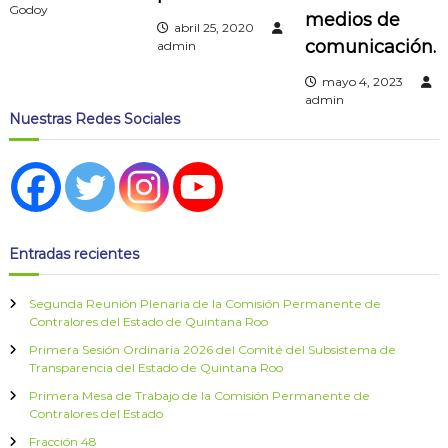
n
Godoy
medios de
abril 25, 2020
comunicación.
admin
d
mayo 4, 2023
e
admin
Nuestras Redes Sociales
e
n
t
Entradas recientes
r
Segunda Reunión Plenaria de la Comisión Permanente de
a
Contralores del Estado de Quintana Roo
Primera Sesión Ordinaria 2026 del Comité del Subsistema de
d
Transparencia del Estado de Quintana Roo
Primera Mesa de Trabajo de la Comisión Permanente de
a
Contralores del Estado
Fracción 48