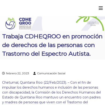
S
a
C
¡
l
C
D
t
o
a
H
n
r
E
s
a
t
Q
Trabaja CDHEQROO en promoción
r
l
R
u
c
de derechos de las personas con
O
i
o
m
O
n
Trastorno del Espectro Autista.
o
t
s
e
l
a
n
p
i
febrero 22, 2023
Comunicación Social
a
d
z
o
,
Chetumal, Quintana Roo (22/Feb/2023). – Con el fin de
t
impulsar los derechos humanos e inclusión de las personas
r
con discapacidad, la Comisión de los Derechos Humanos del
a
Estado de Quintana Roo mantuvo un encuentro con padres
b
y madres de personas que viven con el Trastorno del
a