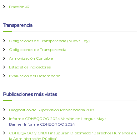
s
Fracción 47
Transparencia
Obligaciones de Transparencia (Nueva Ley)
Obligaciones de Transparencia
Armonización Contable
Estadística Indicadores
Evaluación del Desempeño
Publicaciones más vistas
Diagnóstico de Supervisión Penitenciaria 2017
Informe CDHEQROO 2024 Versión en Lengua Maya
Banner Informe CDHEQROO 2024
CDHEQROO y CNDH inauguran Diplomado “Derechos Humanos en
la Administración Pública”