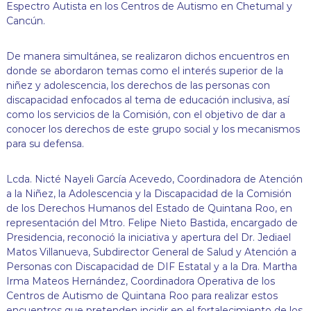
Espectro Autista en los Centros de Autismo en Chetumal y
j
a
Cancún.
n
d
De manera simultánea, se realizaron dichos encuentros en
o
p
donde se abordaron temas como el interés superior de la
o
niñez y adolescencia, los derechos de las personas con
r
discapacidad enfocados al tema de educación inclusiva, así
t
como los servicios de la Comisión, con el objetivo de dar a
u
conocer los derechos de este grupo social y los mecanismos
s
para su defensa.
d
e
r
Lcda. Nicté Nayeli García Acevedo, Coordinadora de Atención
e
a la Niñez, la Adolescencia y la Discapacidad de la Comisión
c
h
de los Derechos Humanos del Estado de Quintana Roo, en
o
representación del Mtro. Felipe Nieto Bastida, encargado de
s
Presidencia, reconoció la iniciativa y apertura del Dr. Jediael
!
Matos Villanueva, Subdirector General de Salud y Atención a
Personas con Discapacidad de DIF Estatal y a la Dra. Martha
Irma Mateos Hernández, Coordinadora Operativa de los
Centros de Autismo de Quintana Roo para realizar estos
encuentros que pretenden incidir en el fortalecimiento de los