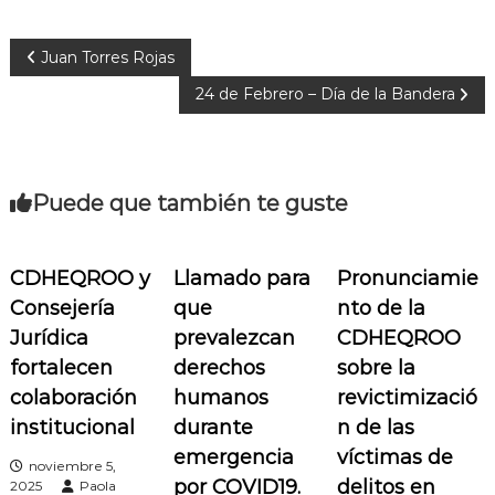
N
Juan Torres Rojas
24 de Febrero – Día de la Bandera
a
v
Puede que también te guste
e
g
CDHEQROO y
Llamado para
Pronunciamie
a
Consejería
que
nto de la
Jurídica
prevalezcan
CDHEQROO
c
fortalecen
derechos
sobre la
colaboración
humanos
revictimizació
i
institucional
durante
n de las
ó
emergencia
víctimas de
noviembre 5,
por COVID19.
delitos en
2025
Paola