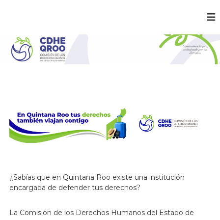
C
¡
C
D
o
H
n
E
s
t
Q
r
R
u
O
i
m
O
o
s
l
a
p
a
z
,
¿Sabías que en Quintana Roo existe una institución
t
encargada de defender tus derechos?
r
a
b
La Comisión de los Derechos Humanos del Estado de
a