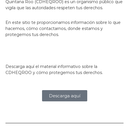
Quintana Roo (CDHEQROO) es un organismo público que
j
vigila que las autoridades respeten tus derechos.
a
n
d
En este sitio te proporcionamos información sobre lo que
o
hacemos, cómo contactarnos, donde estamos y
p
o
protegemos tus derechos.
r
t
u
s
d
e
Descarga aquí el material informativo sobre la
r
CDHEQROO y cómo protegemos tus derechos.
e
c
h
o
Descarga aquí
s
!