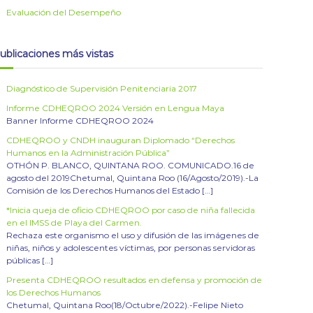
Evaluación del Desempeño
ublicaciones más vistas
Diagnóstico de Supervisión Penitenciaria 2017
Informe CDHEQROO 2024 Versión en Lengua Maya
Banner Informe CDHEQROO 2024
CDHEQROO y CNDH inauguran Diplomado “Derechos
Humanos en la Administración Pública”
OTHÓN P. BLANCO, QUINTANA ROO. COMUNICADO.16 de
agosto del 2019Chetumal, Quintana Roo (16/Agosto/2019).-La
Comisión de los Derechos Humanos del Estado […]
*Inicia queja de oficio CDHEQROO por caso de niña fallecida
en el IMSS de Playa del Carmen.
Rechaza este organismo el uso y difusión de las imágenes de
niñas, niños y adolescentes víctimas, por personas servidoras
públicas […]
Presenta CDHEQROO resultados en defensa y promoción de
los Derechos Humanos
Chetumal, Quintana Roo(18/Octubre/2022).-Felipe Nieto