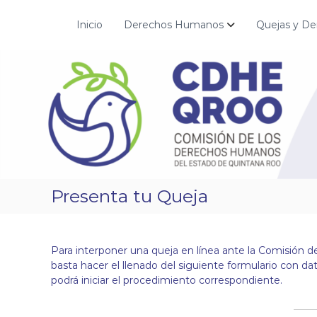
S
a
Inicio
Derechos Humanos
Quejas y De
C
¡
l
D
C
t
o
H
a
n
r
E
s
a
Q
t
l
R
r
c
O
u
o
O
i
n
m
t
o
e
Presenta tu Queja
s
n
l
i
a
d
p
o
Para interponer una queja en línea ante la Comisión
a
basta hacer el llenado del siguiente formulario con da
z
podrá iniciar el procedimiento correspondiente.
,
t
r