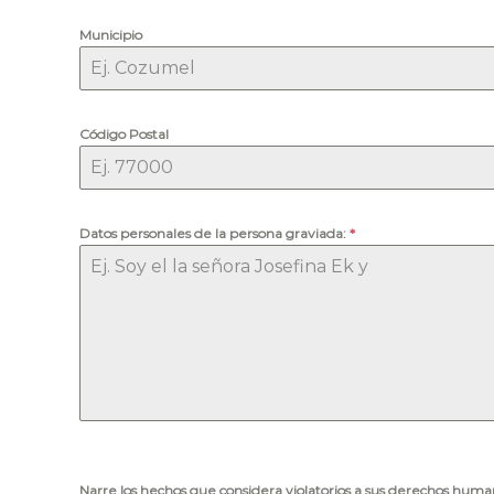
s
!
Municipio
Código Postal
Datos personales de la persona graviada:
*
Narre los hechos que considera violatorios a sus derechos hum