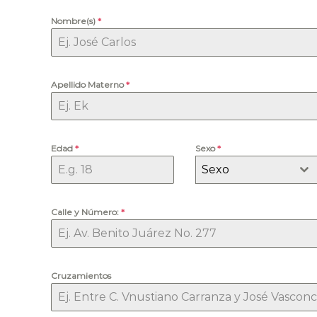
a
Nombre(s)
*
b
a
j
a
Apellido Materno
*
n
d
o
p
o
Edad
*
Sexo
*
r
Sexo
t
u
s
Calle y Número:
*
d
e
r
e
Cruzamientos
c
h
o