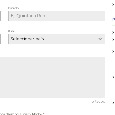
Estado
P
País
Seleccionar país
0 / 2000
anos (Tiempo, Lugar y Modo):
*