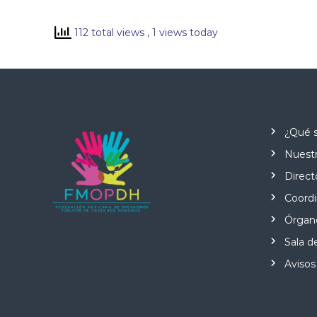
112 total views
, 1 views today
¿Qué 
Nuestr
Direct
Coordi
Órgano
Sala d
Avisos