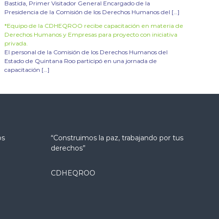
Bastida, Primer Visitador General Encargado de la
Presidencia de la Comisión de los Derechos Humanos del […]
*Equipo de la CDHEQROO recibe capacitación en materia de
Derechos Humanos y Empresas para proyecto con iniciativa
privada.
El personal de la Comisión de los Derechos Humanos del
Estado de Quintana Roo participó en una jornada de
capacitación […]
os
“Construimos la paz, trabajando por tus
derechos”
CDHEQROO