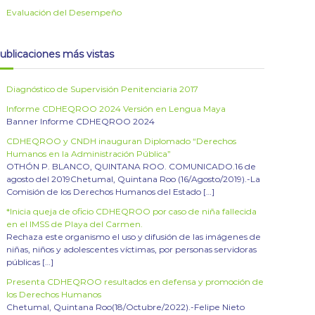
Evaluación del Desempeño
ublicaciones más vistas
Diagnóstico de Supervisión Penitenciaria 2017
Informe CDHEQROO 2024 Versión en Lengua Maya
Banner Informe CDHEQROO 2024
CDHEQROO y CNDH inauguran Diplomado “Derechos
Humanos en la Administración Pública”
OTHÓN P. BLANCO, QUINTANA ROO. COMUNICADO.16 de
agosto del 2019Chetumal, Quintana Roo (16/Agosto/2019).-La
Comisión de los Derechos Humanos del Estado […]
*Inicia queja de oficio CDHEQROO por caso de niña fallecida
en el IMSS de Playa del Carmen.
Rechaza este organismo el uso y difusión de las imágenes de
niñas, niños y adolescentes víctimas, por personas servidoras
públicas […]
Presenta CDHEQROO resultados en defensa y promoción de
los Derechos Humanos
Chetumal, Quintana Roo(18/Octubre/2022).-Felipe Nieto