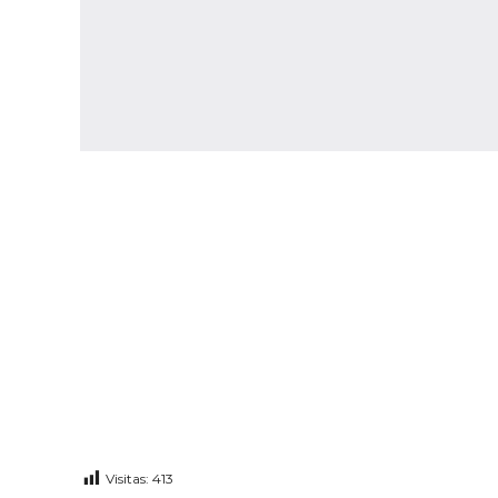
s
!
Visitas:
413