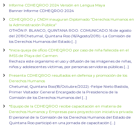
Informe CDHEQROO 2024 Versión en Lengua Maya
Banner Informe CDHEQROO 2024
CDHEQROO y CNDH inauguran Diplomado “Derechos Humanos en
la Administración Pública”
OTHÓN P. BLANCO, QUINTANA ROO. COMUNICADO.16 de agosto
del 2019Chetumal, Quintana Roo (16/Agosto/2019).-La Comisión de
los Derechos Humanos del Estado […]
*Inicia queja de oficio CDHEQROO por caso de niña fallecida en el
IMSS de Playa del Carmen.
Rechaza este organismo el uso y difusión de las imágenes de niñas,
niños y adolescentes víctimas, por personas servidoras públicas […]
Presenta CDHEQROO resultados en defensa y promoción de los
Derechos Humanos
Chetumal, Quintana Roo(18/Octubre/2022).-Felipe Nieto Bastida,
Primer Visitador General Encargado de la Presidencia de la
Comisión de los Derechos Humanos del […]
*Equipo de la CDHEQROO recibe capacitación en materia de
Derechos Humanos y Empresas para proyecto con iniciativa privada.
El personal de la Comisión de los Derechos Humanos del Estado de
Quintana Roo participó en una jornada de capacitación […]