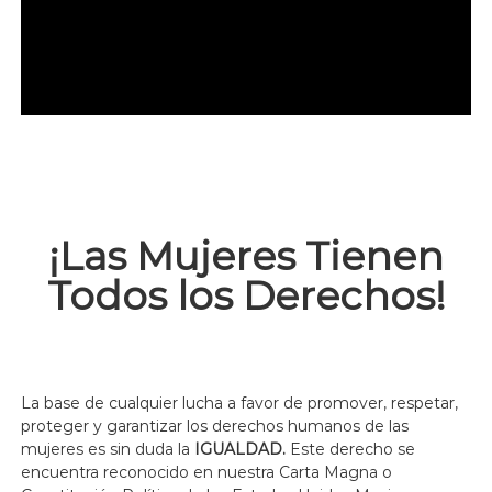
j
a
n
d
o
p
o
r
t
u
s
d
¡Las Mujeres Tienen
e
r
Todos los Derechos!
e
c
h
o
s
!
La base de cualquier lucha a favor de promover, respetar,
proteger y garantizar los derechos humanos de las
mujeres es sin duda la
IGUALDAD.
Este derecho se
encuentra reconocido en nuestra Carta Magna o