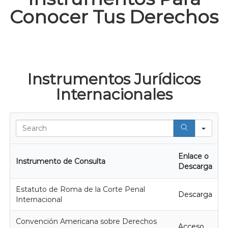
j
Conocer Tus Derechos
a
n
d
o
p
o
r
Instrumentos Jurídicos
t
u
Internacionales
s
d
e
Sear
r
e
c
h
Enlace o
Instrumento de Consulta
o
Descarga
s
!
Estatuto de Roma de la Corte Penal
Descarga
Internacional
Convención Americana sobre Derechos
Acceso