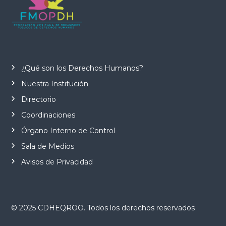
j
a
n
d
o
p
o
¿Qué son los Derechos Humanos?
r
t
Nuestra Institución
u
s
Directorio
d
e
Coordinaciones
r
Órgano Interno de Control
e
c
Sala de Medios
h
o
Avisos de Privacidad
s
!
© 2025 CDHEQROO. Todos los derechos reservados