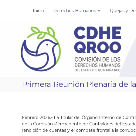
S
a
Inicio
Derechos Humanos
Quejas y De
C
¡
l
D
C
t
o
H
a
n
r
E
s
a
Q
t
l
R
r
c
O
u
o
O
i
n
m
t
o
e
Primera Reunión Plenaria de l
s
n
l
i
a
d
p
o
a
z
Febrero 2026.- La Titular del Órgano Interno de Contr
,
de la Comisión Permanente de Contralores del Estado 
t
rendición de cuentas y el combate frontal a la corrupc
r