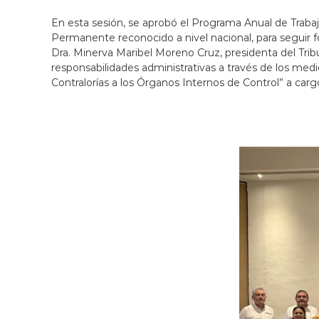
a
En esta sesión, se aprobó el Programa Anual de Traba
b
Permanente reconocido a nivel nacional, para seguir fo
a
Dra. Minerva Maribel Moreno Cruz, presidenta del Trib
j
responsabilidades administrativas a través de los medios
a
Contralorías a los Órganos Internos de Control” a car
n
d
o
p
o
r
t
u
s
d
e
r
e
c
h
o