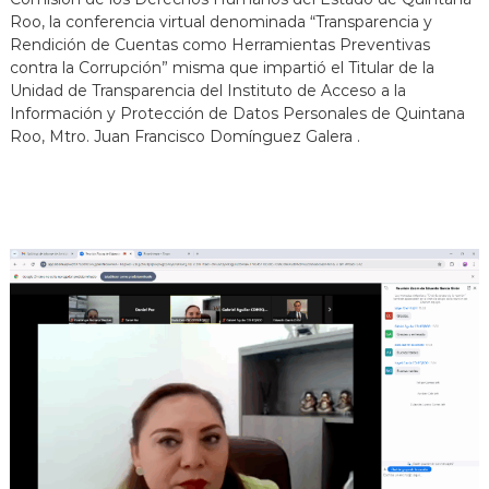
j
Roo, la conferencia virtual denominada “Transparencia y
a
Rendición de Cuentas como Herramientas Preventivas
n
contra la Corrupción” misma que impartió el Titular de la
d
Unidad de Transparencia del Instituto de Acceso a la
o
p
Información y Protección de Datos Personales de Quintana
o
Roo, Mtro. Juan Francisco Domínguez Galera .
r
t
u
s
d
e
r
e
c
h
o
s
!