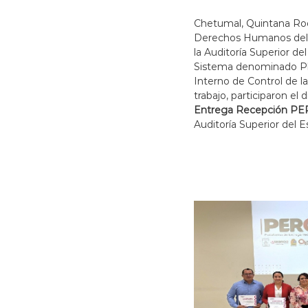
a
Chetumal, Quintana Ro
b
Derechos Humanos del 
a
la Auditoría Superior 
j
Sistema denominado Pl
a
Interno de Control de l
n
trabajo, participaron el 
d
Entrega Recepción P
o
Auditoría Superior del 
p
o
r
t
u
s
d
e
r
e
c
h
o