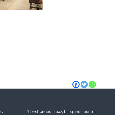
os
“Construimos la paz, trabajando por tus