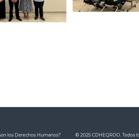
son los Derechos Humanos?
© 2025 CDHEQROO. Todos l