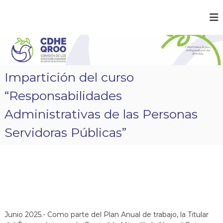
S
a
C
¡
l
C
D
t
o
a
H
n
r
E
s
a
t
Q
Impartición del curso
r
l
R
u
c
“Responsabilidades
O
i
o
m
O
n
Administrativas de las Personas
o
t
s
Servidoras Públicas”
e
l
a
n
p
i
a
d
z
o
,
t
r
a
b
Junio 2025.- Como parte del Plan Anual de trabajo, la Titular
a