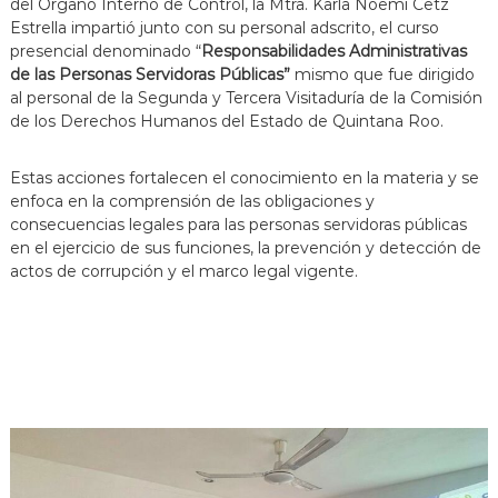
del Órgano Interno de Control, la Mtra. Karla Noemí Cetz
j
Estrella impartió junto con su personal adscrito, el curso
a
presencial denominado “
Responsabilidades Administrativas
n
d
de las Personas Servidoras Públicas”
mismo que fue dirigido
o
al personal de la Segunda y Tercera Visitaduría de la Comisión
p
de los Derechos Humanos del Estado de Quintana Roo.
o
r
t
Estas acciones fortalecen el conocimiento en la materia y se
u
enfoca en la comprensión de las obligaciones y
s
consecuencias legales para las personas servidoras públicas
d
en el ejercicio de sus funciones, la prevención y detección de
e
actos de corrupción y el marco legal vigente.
r
e
c
h
o
s
!