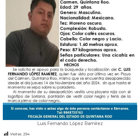
j
a
n
d
o
p
o
r
t
u
s
d
e
r
e
c
h
o
s
!
Luis Fernando López Ramírez
Visitas:
254