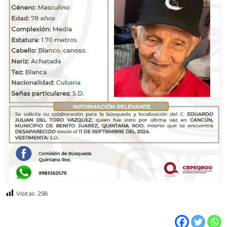
j
a
n
d
o
p
o
r
t
u
s
d
e
r
e
c
h
o
s
!
Visitas:
258