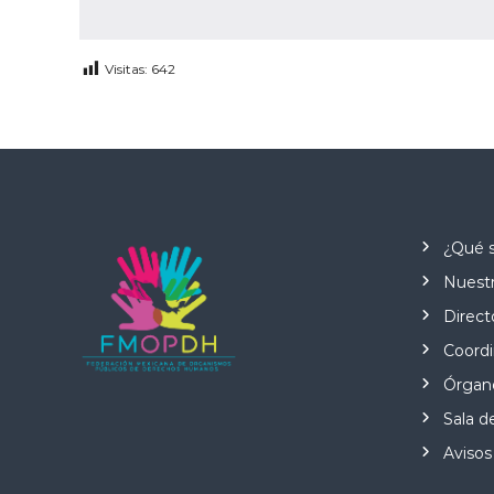
s
!
Visitas:
642
¿Qué 
Nuestr
Direct
Coordi
Órgano
Sala d
Avisos